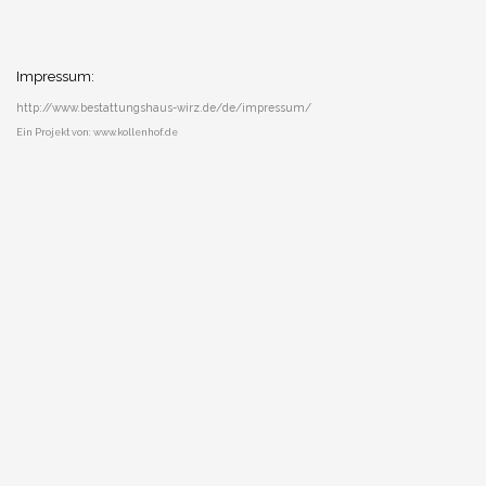
Impressum:
http://www.bestattungshaus-wirz.de/de/impressum/
Ein Projekt von: www.kollenhof.de